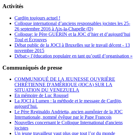
Activités
Cardijn toujours actuel !
Colloque international d’anciens responsables jocistes les 25-
26 septembre 2016 à Aix-la-Chapelle (D)
Colloque: le Père GUÉRIN et la JOC d’hier et d’aujourd’hui
Toul et Écrouves
Débat public de la JOCI à Bruxelles sur le travail décent - 13
novembre 2015
Débat:« l’éducation populaire en tant qu’outil d’organisation »
Communiqués de presse
COMMUNIQUÉ DE LA JEUNESSE OUVRIÈRE
CHRÉTIENNE D'AMÉRIQUE (JOCA) SUR LA
SITUATION DU VENEZUELA
En mémoire de Luc Roussel
La JOCI à Lumen : la méthode et le message de Cardijn,
aujourd’hui.
Le Père Reginaldo Andrietta, ancien aumônier de la JOC
Internationale, nommé évêque par le Pape François
Nouvelles concernant le Colloque International d'anciens
jocistes
Un jeune travailleur vaut plus que tout l’or du monde