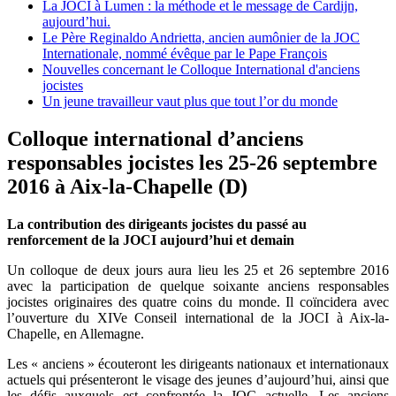
La JOCI à Lumen : la méthode et le message de Cardijn,
aujourd’hui.
Le Père Reginaldo Andrietta, ancien aumônier de la JOC
Internationale, nommé évêque par le Pape François
Nouvelles concernant le Colloque International d'anciens
jocistes
Un jeune travailleur vaut plus que tout l’or du monde
Colloque international d’anciens
responsables jocistes les 25-26 septembre
2016 à Aix-la-Chapelle (D)
La contribution des dirigeants jocistes du passé au
renforcement de la JOCI aujourd’hui et demain
Un colloque de deux jours aura lieu les 25 et 26 septembre 2016
avec la participation de quelque soixante anciens responsables
jocistes originaires des quatre coins du monde. Il coïncidera avec
l’ouverture du XIVe Conseil international de la JOCI à Aix-la-
Chapelle, en Allemagne.
Les « anciens » écouteront les dirigeants nationaux et internationaux
actuels qui présenteront le visage des jeunes d’aujourd’hui, ainsi que
les défis auxquels est confrontée la JOC actuelle. Les anciens