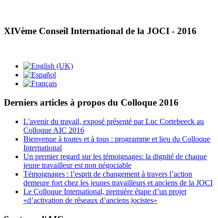
XIVème Conseil International de la JOCI - 2016
Derniers articles à propos du Colloque 2016
L'avenir du travail, exposé présenté par Luc Cortebeeck au
Colloque AIC 2016
Bienvenue à toutes et à tous : programme et lieu du Colloque
International
Un premier regard sur les témoignages: la dignité de chaque
jeune travailleur est non négociable
Témoignages : l’esprit de changement à travers l’action
demeure fort chez les jeunes travailleurs et anciens de la JOCI
Le Colloque International, première étape d’un projet
«d’activation de réseaux d’anciens jocistes»