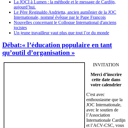
La JOCI à Lumen : la méthode et le message de Cardijn,
aujourd’hui.
Le Père Reginaldo Andrietta, ancien aumônier de la JOC
Internationale, nommé évêque par le Pape François
Nouvelles concernant le Colloque International d'anciens
jocistes
Un jeune travailleur vaut plus que tout l’or du monde
Débat:« l’éducation populaire en tant
qu’outil d’organisation »
INVITATION
Merci d’inscrire
cette date dans
votre calendrier
C'est avec
enthousiasme que la
JOC Internationale,
avec le soutien de
l’Association
Internationale Cardijn
et l’ACV-CSC, vous